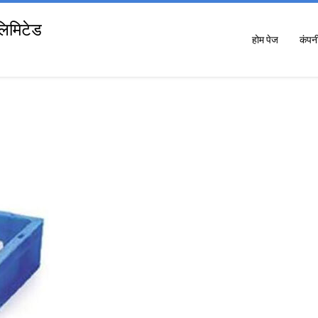
 लिमिटेड
होम पेज
कंपन